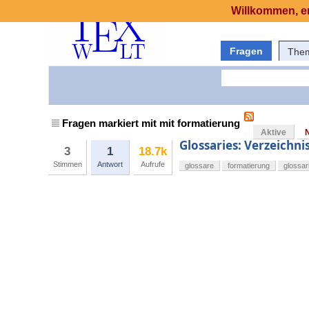
Willkommen, er
Fragen
The
Fragen markiert mit mit formatierung
Aktive
Glossaries: Verzeichn
3
1
18.7k
Stimmen
Antwort
Aufrufe
glossare
formatierung
glossar