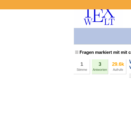
Fragen markiert mit mit 
1
3
29.6k
Stimme
Antworten
Aufrufe