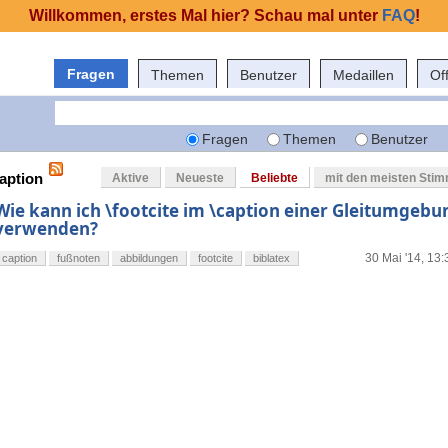
Willkommen, erstes Mal hier? Schau mal unter
FAQ
!
Fragen
Themen
Benutzer
Medaillen
Of
Fragen
Themen
Benutzer
caption
Aktive
Neueste
Beliebte
mit den meisten Sti
Wie kann ich \footcite im \caption einer Gleitumgebu
verwenden?
30 Mai '14, 13:
caption
fußnoten
abbildungen
footcite
biblatex