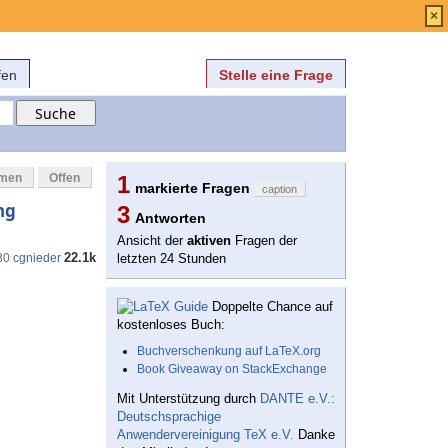
Anmelden
über
FAQ
×
fen
Stelle eine Frage
mmen
Offen
1
markierte Fragen
caption
ng
3
Antworten
Ansicht der
aktiven
Fragen der
22.1k
30
cgnieder
letzten 24 Stunden
Doppelte Chance auf
kostenloses Buch:
Buchverschenkung auf LaTeX.org
Book Giveaway on StackExchange
Mit Unterstützung durch
DANTE e.V.:
Deutschsprachige
Anwendervereinigung TeX e.V.
Danke