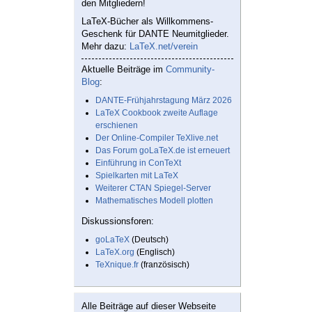
den Mitgliedern!
LaTeX-Bücher als Willkommens-
Geschenk für DANTE Neumitglieder.
Mehr dazu:
LaTeX.net/verein
Aktuelle Beiträge im
Community-
Blog
:
DANTE-Frühjahrstagung März 2026
LaTeX Cookbook zweite Auflage
erschienen
Der Online-Compiler TeXlive.net
Das Forum goLaTeX.de ist erneuert
Einführung in ConTeXt
Spielkarten mit LaTeX
Weiterer CTAN Spiegel-Server
Mathematisches Modell plotten
Diskussionsforen:
goLaTeX
(Deutsch)
LaTeX.org
(Englisch)
TeXnique.fr
(französisch)
Alle Beiträge auf dieser Webseite