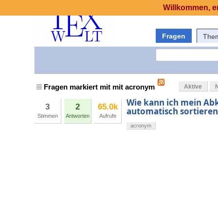
Willkommen, er
Fragen
The
Fragen markiert mit mit acronym
Aktive
Wie kann ich mein Ab
3
2
65.0k
automatisch sortieren
Stimmen
Antworten
Aufrufe
acronym