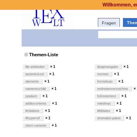
Willkommen, er
The
Fragen
Themen-Liste
× 1
× 1
file-einbinden
längenangabe
× 1
× 1
tastenkürzel
normen
× 1
× 1
elements
formelsatz
× 1
×
namensschild
endnotenverzeichnis
× 1
× 1
spatium
fußnotentext
× 1
× 1
addtocontents
reledmac
× 1
× 1
#citations
#biblatex
× 1
× 1
#hyperref
dramatist-paket
× 1
stern-variante