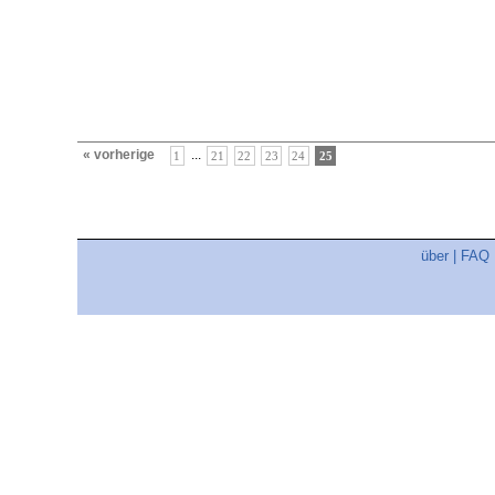
« vorherige
...
1
21
22
23
24
25
über
|
FAQ