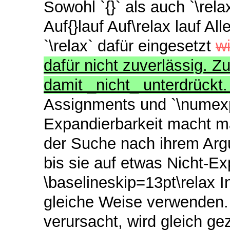
Sowohl `{}` als auch `\rela
Auf{}lauf Auf\relax lauf A
`\relax` dafür eingesetzt
w
dafür nicht zuverlässig. 
damit _nicht_ unterdrückt
Assignments und `\numexpr
Expandierbarkeit macht ma
der Suche nach ihrem Arg
bis sie auf etwas Nicht-E
\baselineskip=13pt\relax I
gleiche Weise verwenden. 
verursacht, wird gleich gez