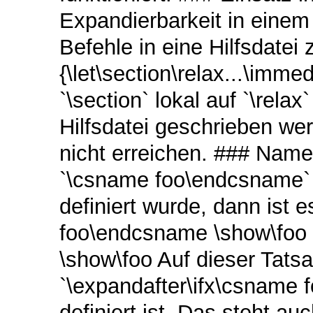
Expandierbarkeit in einem
Befehle in eine Hilfsdatei 
{\let\section\relax...\imme
`\section` lokal auf `\rela
Hilfsdatei geschrieben we
nicht erreichen. ### Na
`\csname foo\endcsname` a
definiert wurde, dann ist 
foo\endcsname \show\foo \b
\show\foo Auf dieser Tatsa
`\expandafter\ifx\csname 
definiert ist. Das steht auc