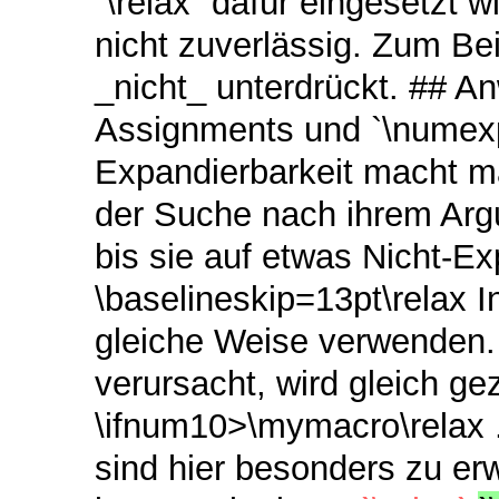
`\relax` dafür eingesetzt w
nicht zuverlässig. Zum Be
_nicht_ unterdrückt. ## A
Assignments und `\numexpr
Expandierbarkeit macht ma
der Suche nach ihrem Arg
bis sie auf etwas Nicht-E
\baselineskip=13pt\relax I
gleiche Weise verwenden. 
verursacht, wird gleich gez
\ifnum10>\mymacro\relax ..
sind hier besonders zu er