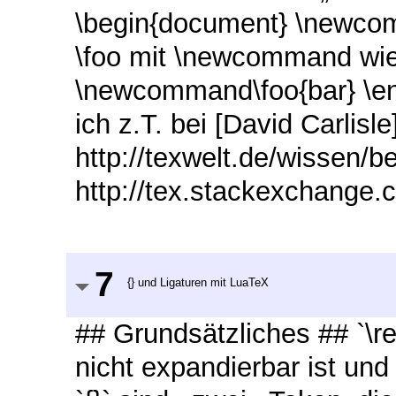
\begin{document} \newcom
\foo mit \newcommand wie
\newcommand\foo{bar} \e
ich z.T. bei [David Carlisle
http://texwelt.de/wissen/be
http://tex.stackexchange
7
{} und Ligaturen mit LuaTeX
## Grundsätzliches ## `\rel
nicht expandierbar ist und