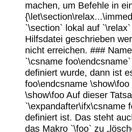
machen, um Befehle in ein
{\let\section\relax...\imme
`\section` lokal auf `\rela
Hilfsdatei geschrieben we
nicht erreichen. ### Na
`\csname foo\endcsname` a
definiert wurde, dann ist 
foo\endcsname \show\foo \b
\show\foo Auf dieser Tatsa
`\expandafter\ifx\csname 
definiert ist. Das steht auc
das Makro `\foo` zu „lösch