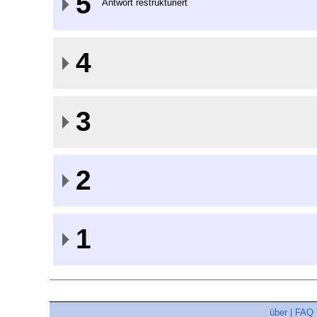
5
Antwort restrukturiert
4
3
2
1
über
|
FAQ