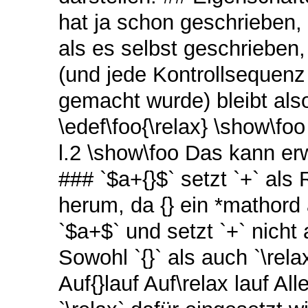
hat ja schon geschrieben, 
als es selbst geschrieben, 
(und jede Kontrollsequenz d
gemacht wurde) bleibt also
\edef\foo{\relax} \show\foo
l.2 \show\foo Das kann erw
### `$a+{}$` setzt `+` als
herum, da {} ein *mathord 
`$a+$` und setzt `+` nicht
Sowohl `{}` als auch `\rela
Auf{}lauf Auf\relax lauf A