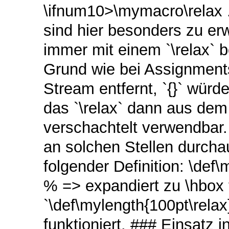
\ifnum10>\mymacro\relax ..
sind hier besonders zu er
immer mit einem `\relax` 
Grund wie bei Assignments
Stream entfernt, `{}` würd
das `\relax` dann aus dem
verschachtelt verwendbar. 
an solchen Stellen durcha
folgender Definition: \def\
% => expandiert zu \hbox 
`\def\mylength{100pt\relax
funktioniert. ### Einsatz i