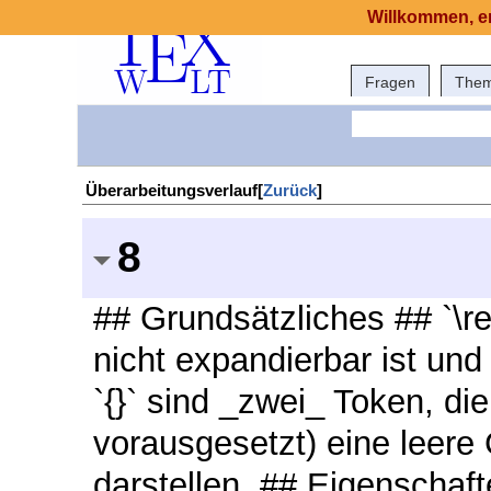
Willkommen, er
Fragen
The
Überarbeitungsverlauf[
Zurück
]
8
## Grundsätzliches ## `\rel
nicht expandierbar ist und
`{}` sind _zwei_ Token, d
vorausgesetzt) eine leere
darstellen. ## Eigenschaft