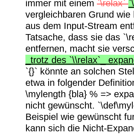
immer mit einem
`\relax`
`
vergleichbaren Grund wie 
aus dem Input-Stream entfe
Tatsache, dass sie das `\
entfernen, macht sie vers
_trotz des `\\relax`_ expa
`{}` könnte an solchen St
etwa in folgender Definitio
\mylength {bla} % => expan
nicht gewünscht. `\def\myl
Beispiel wie gewünscht fun
kann sich die Nicht-Expand