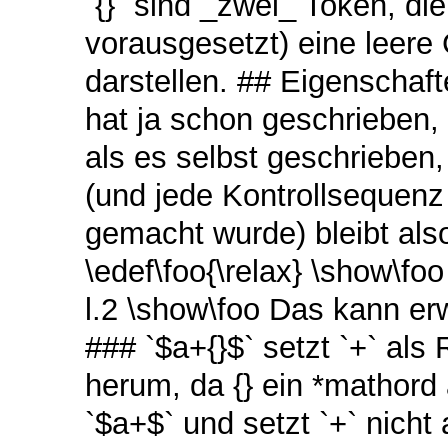
`{}` sind _zwei_ Token, d
vorausgesetzt) eine leere
darstellen. ## Eigenschaft
hat ja schon geschrieben, 
als es selbst geschrieben, 
(und jede Kontrollsequenz d
gemacht wurde) bleibt also
\edef\foo{\relax} \show\foo
l.2 \show\foo Das kann erw
### `$a+{}$` setzt `+` als
herum, da {} ein *mathord 
`$a+$` und setzt `+` nicht