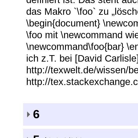
das Makro `\foo` zu „lösch
\begin{document} \newcom
\foo mit \newcommand wie
\newcommand\foo{bar} \e
ich z.T. bei [David Carlisle
http://texwelt.de/wissen/be
http://tex.stackexchange
6