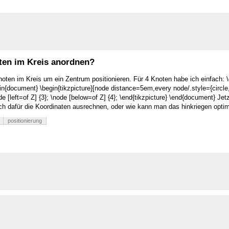
ten im Kreis anordnen?
oten im Kreis um ein Zentrum positionieren. Für 4 Knoten habe ich einfach: \
gin{document} \begin{tikzpicture}[node distance=5em,every node/.style={circle,d
ode [left=of Z] {3}; \node [below=of Z] {4}; \end{tikzpicture} \end{document} 
 dafür die Koordinaten ausrechnen, oder wie kann man das hinkriegen optima
positionierung