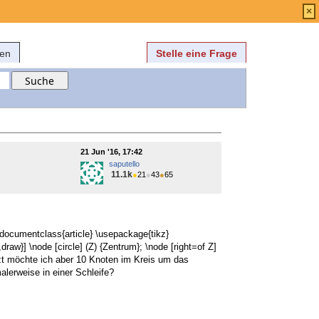
Anmelden
über
FAQ
×
fen
Stelle eine Frage
21 Jun '16, 17:42
saputello
11.1k
●
21
●
43
●
65
documentclass{article} \usepackage{tikz}
raw}] \node [circle] (Z) {Zentrum}; \node [right=of Z]
Jetzt möchte ich aber 10 Knoten im Kreis um das
lerweise in einer Schleife?