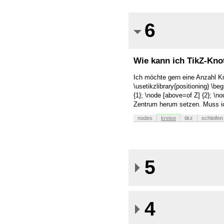
6
Wie kann ich TikZ-Kno
Ich möchte gern eine Anzahl Kn
\usetikzlibrary{positioning} \be
{1}; \node [above=of Z] {2}; \n
Zentrum herum setzen. Muss ich
nodes
kreise
tikz
schleifen
5
4