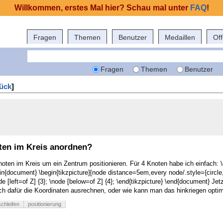
Willkommen, erstes Mal hier? Schau mal unter
FAQ
!
Fragen
Themen
Benutzer
Medaillen
Of
Fragen
Themen
Benutzer
ück
]
ten im Kreis anordnen?
oten im Kreis um ein Zentrum positionieren. Für 4 Knoten habe ich einfach: \
gin{document} \begin{tikzpicture}[node distance=5em,every node/.style={circle,d
ode [left=of Z] {3}; \node [below=of Z] {4}; \end{tikzpicture} \end{document} 
 dafür die Koordinaten ausrechnen, oder wie kann man das hinkriegen optima
schleifen
positionierung