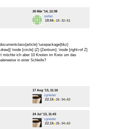
26 Mär '14, 12:38
stefan
18.6k
●
18
●
32
●
51
documentclass{article} \usepackage{tikz}
raw}] \node [circle] (Z) {Zentrum}; \node [right=of Z]
Jetzt möchte ich aber 10 Knoten im Kreis um das
lerweise in einer Schleife?
17 Aug '13, 11:16
cgnieder
22.1k
●
26
●
34
●
63
24 Jul '13, 11:43
cgnieder
22.1k
●
26
●
34
●
63