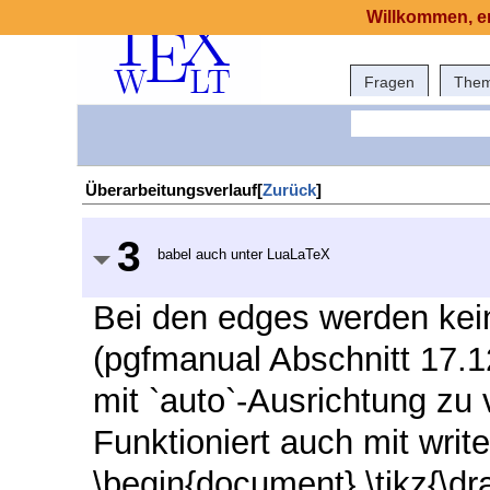
Willkommen, er
Fragen
The
Überarbeitungsverlauf[
Zurück
]
3
babel auch unter LuaLaTeX
Bei den edges werden kein
(pgfmanual Abschnitt 17.1
mit `auto`-Ausrichtung zu
Funktioniert auch mit wri
\begin{document} \tikz{\dra