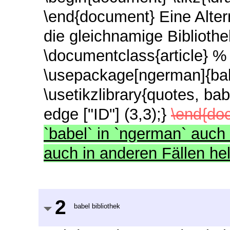
\end{document} Eine Alter
die gleichnamige Bibliothe
\documentclass{article} %
\usepackage[ngerman]{bab
\usetikzlibrary{quotes, bab
edge ["ID"] (3,3);}
\end{do
`babel` in `ngerman` auch
auch in anderen Fällen he
2
babel bibliothek