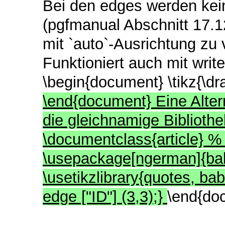
Bei den edges werden kein
(pgfmanual Abschnitt 17.1
mit `auto`-Ausrichtung zu
Funktioniert auch mit wri
\begin{document} \tikz{\dra
\end{document} Eine Alter
die gleichnamige Bibliothe
\documentclass{article} %
\usepackage[ngerman]{bab
\usetikzlibrary{quotes, bab
edge ["ID"] (3,3);}
\end{do