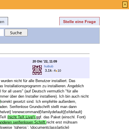
Anmelden
über
FAQ
×
fen
Stelle eine Frage
20 Okt '22, 11:09
huibub
3.1k
●
4
●
10
 wurden nicht für alle Benutzer installiert. Das
as Installationsprogramm zu installieren. Angeblich
 for all users" (auf Deutsch vermutlich "für alle
er über den Installer installiere). Ich bin auch nicht
h
korrekt gesetzt sind. Ich empfehle außerdem,
aden. Serifenlose Grundschrift stellt man dann
helvet} \renewcommand{\familydefault}{\sfdefault}
iKTeX
(nicht TeX Live!)
ggf. das Paket (einschl. Font)
anderen serifenlosen Schrift
nicht erst mühsam
elsweise `tgheros`: \documentclass{article}