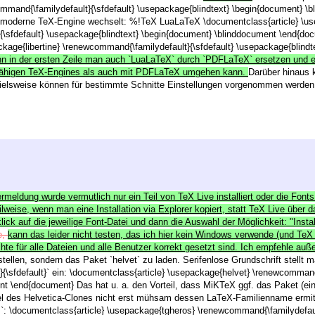
mand{\familydefault}{\sfdefault} \usepackage{blindtext} \begin{document} \b
 moderne TeX-Engine wechselt: %!TeX LuaLaTeX \documentclass{article} \us
{\sfdefault} \usepackage{blindtext} \begin{document} \blinddocument \end{
ckage{libertine} \renewcommand{\familydefault}{\sfdefault} \usepackage{blin
nn in der ersten Zeile man auch `LuaLaTeX` durch `PDFLaTeX` ersetzen und es
F-fähigen TeX-Engines als auch mit PDFLaTeX umgehen kann.
Darüber hinaus 
spielsweise können für bestimmte Schnitte Einstellungen vorgenommen werden 
lermeldung wurde vermutlich nur ein Teil von TeX Live installiert oder die Fonts
lweise, wenn man eine Installation via Explorer kopiert, statt TeX Live über d
ick auf die jeweilige Font-Datei und dann die Auswahl der Möglichkeit: "Install
e,
kann das leider nicht testen, das ich hier kein Windows verwende (und TeX L
chte für alle Dateien und alle Benutzer korrekt gesetzt sind. Ich empfehle au
ellen, sondern das Paket `helvet` zu laden. Serifenlose Grundschrift stellt
{\sfdefault}` ein: \documentclass{article} \usepackage{helvet} \renewcommand{
t \end{document} Das hat u. a. den Vorteil, dass MiKTeX ggf. das Paket (eins
el des Helvetica-Clones nicht erst mühsam dessen LaTeX-Familienname ermitt
s`: \documentclass{article} \usepackage{tgheros} \renewcommand{\familydefaul