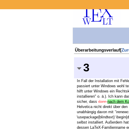
Überarbeitungsverlauf[
Zur
3
In Fall der Installation mit Feh
passiert unter Windows wohl tei
hilft unter Windows ein Rechtskl
installieren" o. ä.). Ich kann da
sicher, dass
dann
nach dem Kop
Helvetica nicht direkt über de
unabhängig davon mit `\renewco
\usepackage{blindtext} \begin
selbst installiert. Außerdem h
dessen LaTeX-Familienname erm