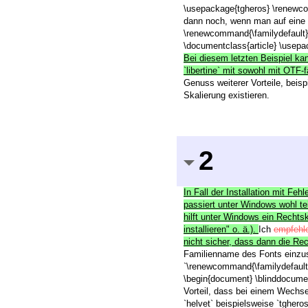
\usepackage{tgheros} \renewcom
dann noch, wenn man auf eine
\renewcommand{\familydefault}
\documentclass{article} \usepa
Bei diesem letzten Beispiel ka
`libertine` mit sowohl mit OT
Genuss weiterer Vorteile, bei
Skalierung existieren.
2
In Fall der Installation mit Feh
passiert unter Windows wohl tei
hilft unter Windows ein Rechtskl
installieren" o. ä.).
Ich
empfehl
nicht sicher, dass dann die Re
Familienname des Fonts einzust
`\renewcommand{\familydefault}
\begin{document} \blinddocumen
Vorteil, dass bei einem Wechs
`helvet` beispielsweise `tghero