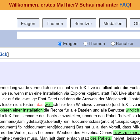
Willkommen, erstes Mal hier? Schau mal unter
FAQ
!
Fragen
Themen
Benutzer
Medaillen
Of
Fragen
Themen
Benutzer
ück
]
lermeldung wurde vermutlich nur ein Teil von TeX Live installiert oder die Fonts
lweise, wenn man eine Installation via Explorer kopiert, statt TeX Live über d
ick auf die jeweilige Font-Datei und dann die Auswahl der Möglichkeit: "Install
s leider nicht testen,
das
weil
ich hier kein Windows verwende (und TeX Live imm
ieren einer Installation
die Rechte für alle Dateien und alle Benutzer
wirklic
n LaTeX-Familienname des Fonts einzustellen, sondern das Paket `helvet` zu l
mmand{\familydefault}{\sfdefault}` ein: \documentclass{article} \usepackage{
{document} \blinddocument \end{document} Das hat u. a. den Vorteil, dass M
at es den Vorteil, dass bei einem Wechsel des Helvetica-Clones
bzw. zu einer 
ittelt werden muss. Man lädt dann einfach statt
des Pakets
`helvet` beispi