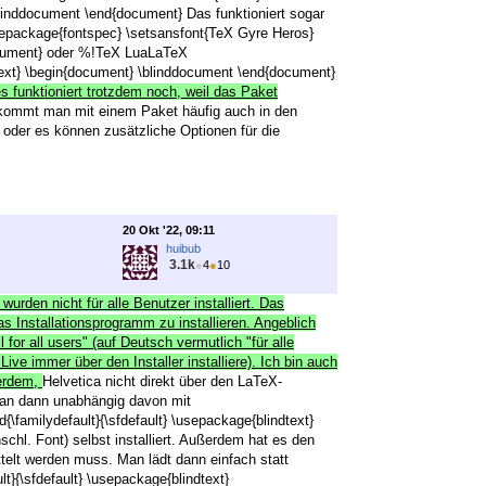
linddocument \end{document} Das funktioniert sogar
epackage{fontspec} \setsansfont{TeX Gyre Heros}
document} oder %!TeX LuaLaTeX
dtext} \begin{document} \blinddocument \end{document}
 funktioniert trotzdem noch, weil das Paket
kommt man mit einem Paket häufig auch in den
oder es können zusätzliche Optionen für die
20 Okt '22, 09:11
huibub
3.1k
●
4
●
10
 wurden nicht für alle Benutzer installiert. Das
as Installationsprogramm zu installieren. Angeblich
 for all users" (auf Deutsch vermutlich "für alle
ive immer über den Installer installiere). Ich bin auch
ßerdem,
Helvetica nicht direkt über den LaTeX-
 man dann unabhängig davon mit
\familydefault}{\sfdefault} \usepackage{blindtext}
chl. Font) selbst installiert. Außerdem hat es den
elt werden muss. Man lädt dann einfach statt
t}{\sfdefault} \usepackage{blindtext}