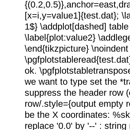
{(0.2,0.5)},anchor=east,dra
[x=i,y=value1]{test.dat}; \
1$} \addplot[dashed] table 
\label{plot:value2} \addle
\end{tikzpicture} \noindent
\pgfplotstableread{test.da
ok. \pgfplotstabletranspo
we want to type set the *t
suppress the header row 
row/.style={output empty r
be the X coordinates: %s
replace '0.0' by '--' : stri