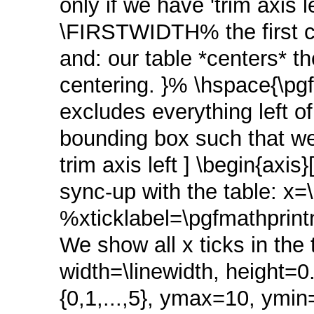
only if we have 'trim axis
\FIRSTWIDTH% the first co
and: our table *centers* th
centering. }% \hspace{\pgf
excludes everything left of
bounding box such that we
trim axis left ] \begin{axis
sync-up with the table: x=
%xticklabel=\pgfmathprin
We show all x ticks in the
width=\linewidth, height=0
{0,1,...,5}, ymax=10, ymin