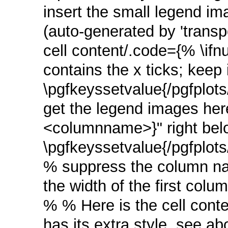
insert the small legend i
(auto-generated by 'trans
cell content/.code={% \ifn
contains the x ticks; keep 
\pgfkeyssetvalue{/pgfplots
get the legend images here
<columnname>}" right below
\pgfkeyssetvalue{/pgfplots/
% suppress the column n
the width of the first co
% % Here is the cell conten
has its extra style, see a