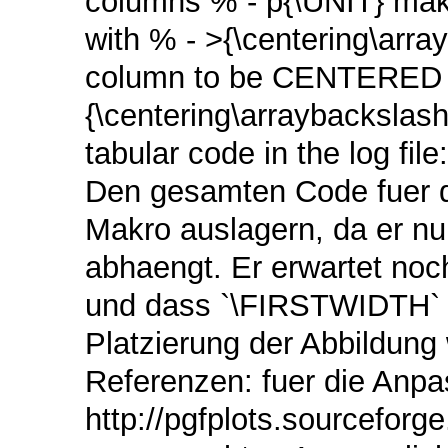
columns % - p{\UNIT} make
with % - >{\centering\arra
column to be CENTERED 
{\centering\arraybackslas
tabular code in the log fi
Den gesamten Code fuer d
Makro auslagern, da er n
abhaengt. Er erwartet noch,
und dass `\FIRSTWIDTH` un
Platzierung der Abbildung 
Referenzen: fuer die Anpa
http://pgfplots.sourceforg