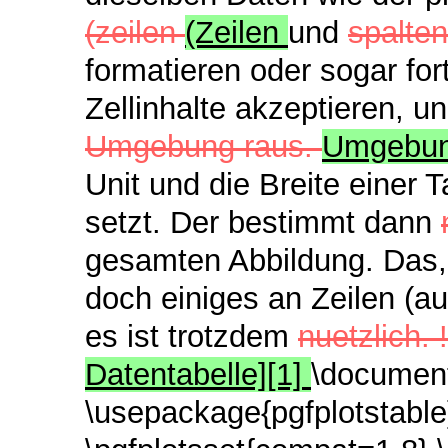
(zeilen
(Zeilen
und
spalte
formatieren oder sogar for
Zellinhalte akzeptieren, un
Umgebung raus.
Umgebu
Unit und die Breite einer 
setzt. Der bestimmt dann
gesamten Abbildung. Das, 
doch einiges an Zeilen (a
es ist trotzdem
nuetzlich. !
Datentabelle][1]
\document
\usepackage{pgfplotstable