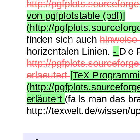
http://pgfplots.sourceforge
von pgfplotstable (pdf)]
(http://pgfplots.sourceforg
finden sich auch
hinweise
horizontalen Linien.
-
Die 
http://pgfplots.sourcefor
erlaeutert
[TeX Programmin
(http://pgfplots.sourcefo
erläutert
(falls man das b
http://texwelt.de/wissen/up