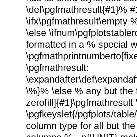
\def\pgfmathresult{#1}% #1
\ifx\pgfmathresult\empty % 
\else \ifnum\pgfplotstable
formatted in a % special wa
\pgfmathprintnumberto[fix
\pgfmathresult:
\expandafter\def\expandaf
\%}% \else % any but the f
zerofill]{#1}\pgfmathresult 
\pgfkeyslet{/pgfplots/tabl
column type for all but th