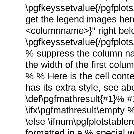
\pgfkeyssetvalue{/pgfplots
get the legend images here
<columnname>}" right below
\pgfkeyssetvalue{/pgfplots/
% suppress the column n
the width of the first co
% % Here is the cell conten
has its extra style, see a
\def\pgfmathresult{#1}% #1
\ifx\pgfmathresult\empty % 
\else \ifnum\pgfplotstable
formatted in a % special wa