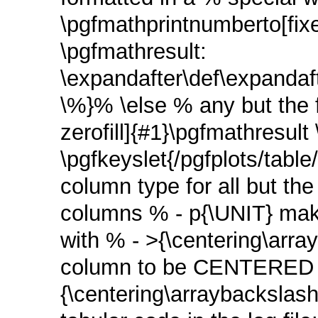
\pgfmathprintnumberto[fix
\pgfmathresult:
\expandafter\def\expandaf
\%}% \else % any but the f
zerofill]{#1}\pgfmathresult 
\pgfkeyslet{/pgfplots/tabl
column type for all but th
columns % - p{\UNIT} make
with % - >{\centering\arra
column to be CENTERED 
{\centering\arraybackslas