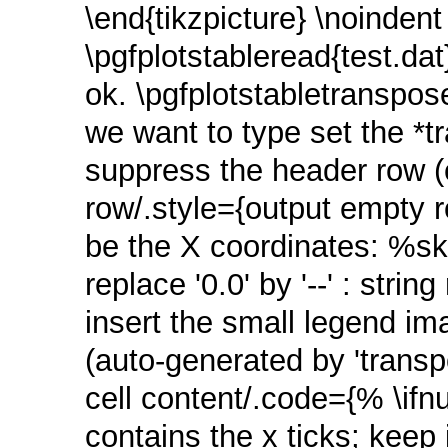
\end{tikzpicture} \noindent
\pgfplotstableread{test.da
ok. \pgfplotstabletranspo
we want to type set the *t
suppress the header row 
row/.style={output empty r
be the X coordinates: %s
replace '0.0' by '--' : stri
insert the small legend i
(auto-generated by 'trans
cell content/.code={% \ifn
contains the x ticks; keep 