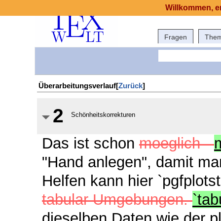
Willkommen, er
Fragen
The
Überarbeitungsverlauf[
Zurück
]
2
Schönheitskorrekturen
Das ist schon
moeglich -
"Hand anlegen", damit man
Helfen kann hier `pgfplots
tabular Umgebungen.
`ta
dieselben Daten wie der pl