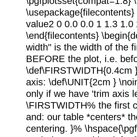
\pgfplotsset{compat=1.8} 
\usepackage{filecontents} \
value2 0 0.0 0.0 1 1.3 1.0 
\end{filecontents} \begin{
width" is the width of the 
BEFORE the plot, i.e. befo
\def\FIRSTWIDTH{0.4cm } %
axis: \def\UNIT{2cm } \noi
only if we have 'trim axis
\FIRSTWIDTH% the first co
and: our table *centers* th
centering. }% \hspace{\pgf