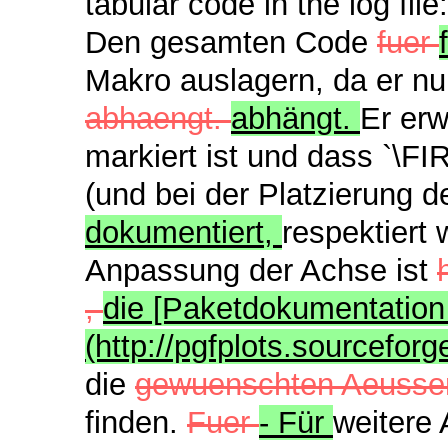
tabular code in the log fil
Den gesamten Code
fuer
Makro auslagern, da er n
abhaengt.
abhängt.
Er erw
markiert ist und dass `\F
(und bei der Platzierung d
dokumentiert,
respektiert
Anpassung der Achse ist
,
die [Paketdokumentation 
(http://pgfplots.sourceforg
die
gewuenschten Aeusser
finden.
Fuer
- Für
weitere 