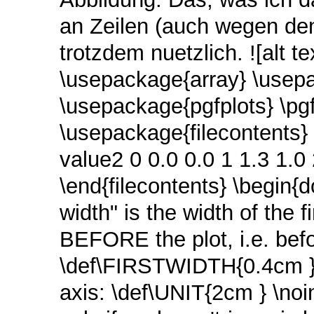
an Zeilen (auch wegen den
trotzdem nuetzlich. ![alt t
\usepackage{array} \usepa
\usepackage{pgfplots} \pg
\usepackage{filecontents} \
value2 0 0.0 0.0 1 1.3 1.0 
\end{filecontents} \begin{
width" is the width of the 
BEFORE the plot, i.e. befo
\def\FIRSTWIDTH{0.4cm } %
axis: \def\UNIT{2cm } \noi