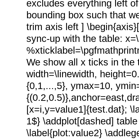
excludes everything left of
bounding box such that we
trim axis left ] \begin{axis
sync-up with the table: x=
%xticklabel=\pgfmathprin
We show all x ticks in the
width=\linewidth, height=0
{0,1,...,5}, ymax=10, ymin
{(0.2,0.5)},anchor=east,dra
[x=i,y=value1]{test.dat}; \
1$} \addplot[dashed] table 
\label{plot:value2} \addle