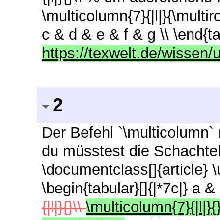
\multicolumn{7}{|l|}{\multi
c & d & e & f & g \\ \end{
https://texwelt.de/wissen/
2
Der Befehl `\multicolumn`
du müsstest die Schachte
\documentclass[]{article}
\begin{tabular}[]{|*7c|} a &
{|l|}{}\\
\multicolumn{7}{|l|}