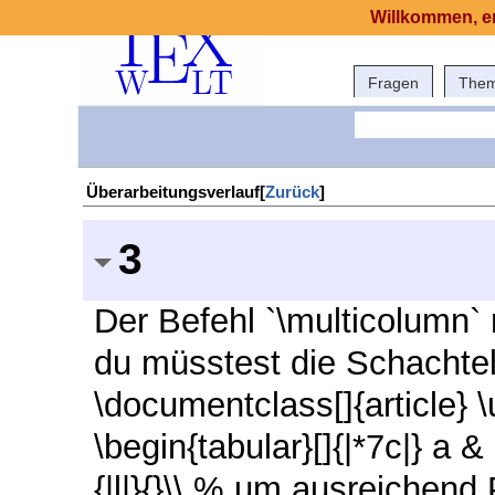
Willkommen, er
Fragen
The
Überarbeitungsverlauf[
Zurück
]
3
Der Befehl `\multicolumn`
du müsstest die Schachte
\documentclass[]{article}
\begin{tabular}[]{|*7c|} a 
{|l|}{}\\ % um ausreichend 