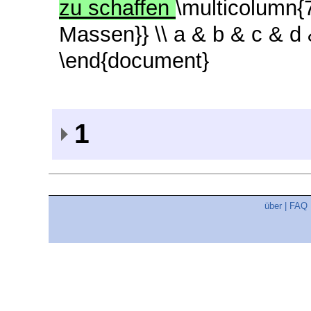
zu schaffen
\multicolumn{7
Massen}} \\ a & b & c & d &
\end{document}
1
über
|
FAQ