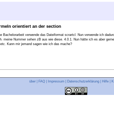
eln orientiert an der section
ne Bachelorarbeit verwende das Dateiformat scrartcl. Nun verwende ich dadurc
.h. meine Nummer sehen zB aus wie diese. 4.0.1. Nun hätte ich es aber gerne,
2 etc. Kann mir jemand sagen wie ich das mache?
über
|
FAQ
|
Impressum
|
Datenschutzerklärung
|
Hilfe
|
K