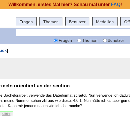
Willkommen, erstes Mal hier? Schau mal unter
FAQ
!
Fragen
Themen
Benutzer
Medaillen
Of
Fragen
Themen
Benutzer
ück
]
eln orientiert an der section
ne Bachelorarbeit verwende das Dateiformat scrartcl. Nun verwende ich dadurc
.h. meine Nummer sehen zB aus wie diese. 4.0.1. Nun hätte ich es aber gerne,
2 etc. Kann mir jemand sagen wie ich das mache?
zähler