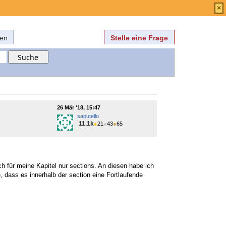
Anmelden
über
FAQ
×
fen
Stelle eine Frage
26 Mär '18, 15:47
saputello
11.1k
●
21
●
43
●
65
h für meine Kapitel nur sections. An diesen habe ich
 dass es innerhalb der section eine Fortlaufende