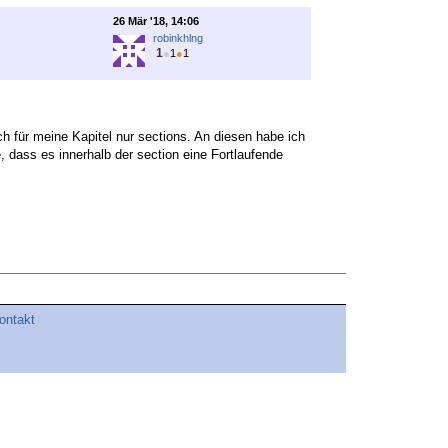
26 Mär '18, 14:06
robinkhlng
1
●
1
●
1
h für meine Kapitel nur sections. An diesen habe ich
 dass es innerhalb der section eine Fortlaufende
ontakt