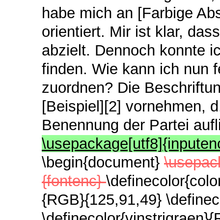
habe mich an [Farbige Abs
orientiert. Mir ist klar, d
abzielt. Dennoch konnte i
finden. Wie kann ich nun 
zuordnen? Die Beschriftun
[Beispiel][2] vornehmen, d.
Benennung der Partei aufl
\usepackage[utf8]{inputen
\begin{document}
\usepac
{fontenc}
\definecolor{col
{RGB}{125,91,49} \definec
\definecolor{vinstrigraen}