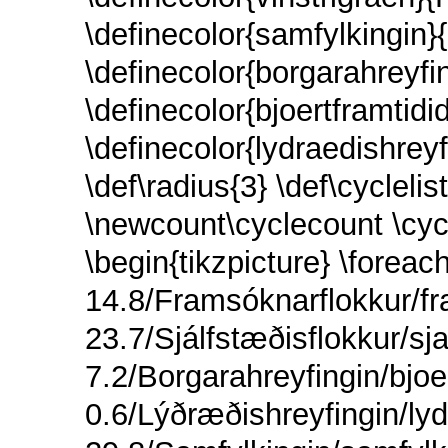
\definecolor{samfylkingin
\definecolor{borgarahreyf
\definecolor{bjoertframtid
\definecolor{lydraedishrey
\def\radius{3} \def\cyclelis
\newcount\cyclecount \cyc
\begin{tikzpicture} \foreac
14.8/Framsóknarflokkur/f
23.7/Sjálfstæðisflokkur/sja
7.2/Borgarahreyfingin/bjoer
0.6/Lýðræðishreyfingin/lyd