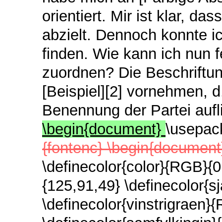
orientiert. Mir ist klar, d
abzielt. Dennoch konnte i
finden. Wie kann ich nun 
zuordnen? Die Beschriftun
[Beispiel][2] vornehmen, d.
Benennung der Partei aufl
\begin{document}
\usepac
{fontenc} \begin{documen
\definecolor{color}{RGB}{
{125,91,49} \definecolor{s
\definecolor{vinstrigraen}