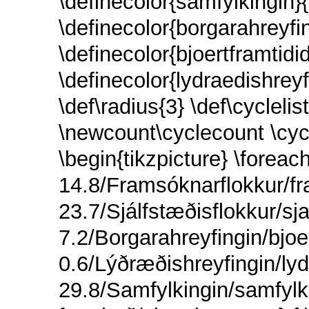
\definecolor{samfylkingin
\definecolor{borgarahreyf
\definecolor{bjoertframtid
\definecolor{lydraedishrey
\def\radius{3} \def\cyclelis
\newcount\cyclecount \cyc
\begin{tikzpicture} \foreac
14.8/Framsóknarflokkur/f
23.7/Sjálfstæðisflokkur/sja
7.2/Borgarahreyfingin/bjoer
0.6/Lýðræðishreyfingin/lyd
29.8/Samfylkingin/samfylki