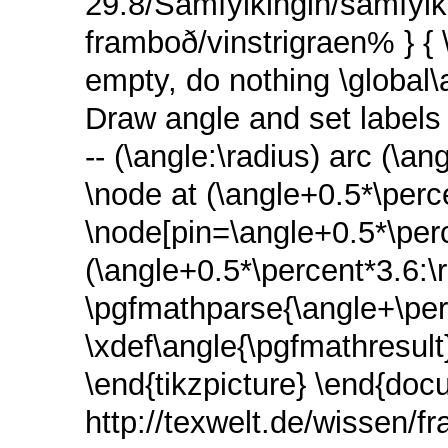
29.8/Samfylkingin/samfylki
framboð/vinstrigraen% } { \
empty, do nothing \global
Draw angle and set labels \
-- (\angle:\radius) arc (\an
\node at (\angle+0.5*\perc
\node[pin=\angle+0.5*\per
(\angle+0.5*\percent*3.6:\r
\pgfmathparse{\angle+\pe
\xdef\angle{\pgfmathresult}
\end{tikzpicture} \end{doc
http://texwelt.de/wissen/f