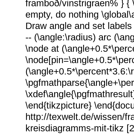
framboð/vinstrigraen% } { \
empty, do nothing \global
Draw angle and set labels \
-- (\angle:\radius) arc (\an
\node at (\angle+0.5*\perc
\node[pin=\angle+0.5*\per
(\angle+0.5*\percent*3.6:\r
\pgfmathparse{\angle+\pe
\xdef\angle{\pgfmathresult}
\end{tikzpicture} \end{doc
http://texwelt.de/wissen/f
kreisdiagramms-mit-tikz [2