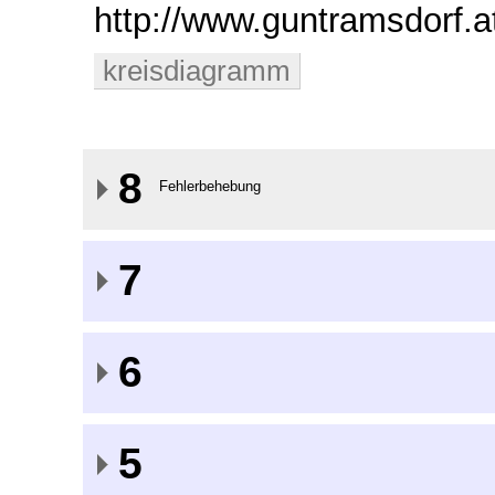
http://www.guntramsdorf
kreisdiagramm
8
Fehlerbehebung
7
6
5