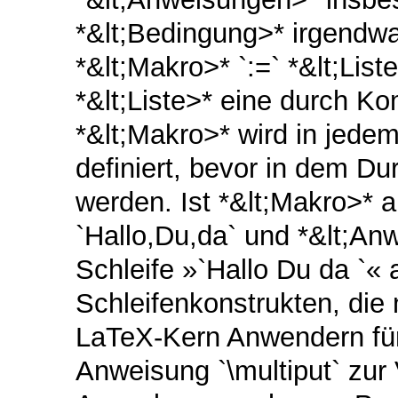
*&lt;Bedingung>* irgendwan
*&lt;Makro>* `:=` *&lt;List
*&lt;Liste>* eine durch K
*&lt;Makro>* wird in jede
definiert, bevor in dem D
werden. Ist *&lt;Makro>* al
`Hallo,Du,da` und *&lt;An
Schleife »`Hallo Du da `«
Schleifenkonstrukten, die 
LaTeX-Kern Anwendern für
Anweisung `\multiput` zur 