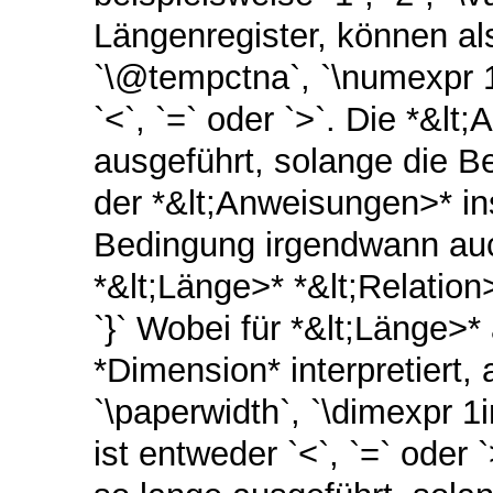
Längenregister, können als
`\@tempctna`, `\numexpr 1*
`<`, `=` oder `>`. Die *&
ausgeführt, solange die B
der *&lt;Anweisungen>* in
Bedingung irgendwann auch
*&lt;Länge>* *&lt;Relation
`}` Wobei für *&lt;Länge>* 
*Dimension* interpretiert, 
`\paperwidth`, `\dimexpr 1
ist entweder `<`, `=` oder