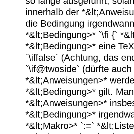
so lange ausgeführt, sola
innerhalb der *&lt;Anweis
die Bedingung irgendwann 
*&lt;Bedingung>* `\fi {` *&
*&lt;Bedingung>* eine TeX-
`\iffalse` (Achtung, das e
`\if@twoside` (dürfte auch
*&lt;Anweisungen>* werde
*&lt;Bedingung>* gilt. Ma
*&lt;Anweisungen>* insbes
*&lt;Bedingung>* irgendwan
*&lt;Makro>* `:=` *&lt;List