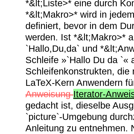
*&lt;Liste>* eine durch K
*&lt;Makro>* wird in jede
definiert, bevor in dem D
werden. Ist *&lt;Makro>* al
`Hallo,Du,da` und *&lt;An
Schleife »`Hallo Du da `«
Schleifenkonstrukten, die 
LaTeX-Kern Anwendern für
Anweisung
Iterator-Anwe
gedacht ist, dieselbe Aus
`picture`-Umgebung durch
Anleitung zu entnehmen. 