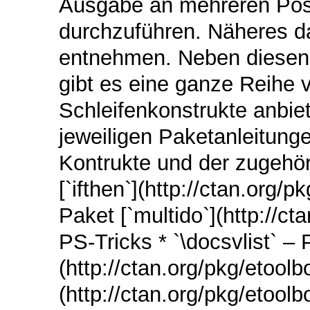
Ausgabe an mehreren Posi
durchzuführen. Näheres da
entnehmen. Neben diesen 
gibt es eine ganze Reihe 
Schleifenkonstrukte anbiet
jeweiligen Paketanleitunge
Kontrukte und der zugehör
[`ifthen`](http://ctan.org/p
Paket [`multido`](http://c
PS-Tricks * `\docsvlist` – 
(http://ctan.org/pkg/etoolbo
(http://ctan.org/pkg/etoolb