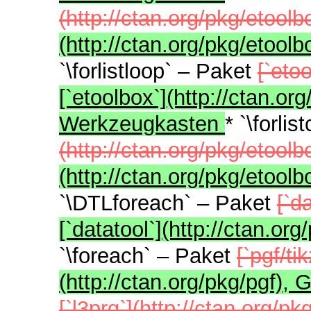
(http://ctan.org/pkg/etool
(http://ctan.org/pkg/etoo
`\forlistloop` – Paket
[`eto
[`etoolbox`](http://ctan.or
Werkzeugkasten
* `\forli
(http://ctan.org/pkg/etool
(http://ctan.org/pkg/etoo
`\DTLforeach` – Paket
[`d
[`datatool`](http://ctan.o
`\foreach` – Paket
[`pgf/ti
(http://ctan.org/pkg/pgf), 
[`l3prg`](http://ctan.org/pk