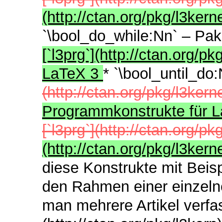
(http://ctan.org/pkg/l3ke
`\bool_do_while:Nn` – Pa
[`l3prg`](http://ctan.org/p
LaTeX 3
* `\bool_until_do
(http://ctan.org/pkg/l3kern
Programmkonstrukte für 
[`l3prg`](http://ctan.org/pk
(http://ctan.org/pkg/l3ke
diese Konstrukte mit Beis
den Rahmen einer einzeln
man mehrere Artikel verfa