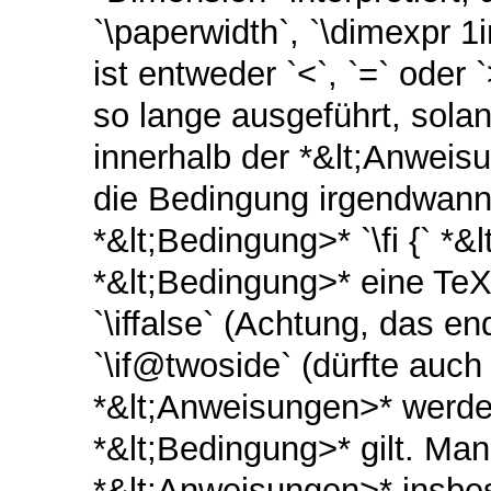
`\paperwidth`, `\dimexpr 1
ist entweder `<`, `=` oder
so lange ausgeführt, sola
innerhalb der *&lt;Anweis
die Bedingung irgendwann 
*&lt;Bedingung>* `\fi {` *&
*&lt;Bedingung>* eine TeX-
`\iffalse` (Achtung, das e
`\if@twoside` (dürfte auch
*&lt;Anweisungen>* werde
*&lt;Bedingung>* gilt. Ma
*&lt;Anweisungen>* insbes