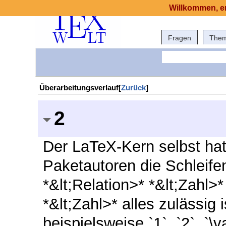
Willkommen, er
Fragen
The
Überarbeitungsverlauf[
Zurück
]
2
Der LaTeX-Kern selbst hat
Paketautoren die Schleife
*&lt;Relation>* *&lt;Zahl>*
*&lt;Zahl>* alles zulässig i
beispielsweise `1`, `2`, `\