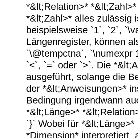
*&lt;Relation>* *&lt;Zahl>*
*&lt;Zahl>* alles zulässig i
beispielsweise `1`, `2`, `\
Längenregister, können als
`\@tempctna`, `\numexpr 1*
`<`, `=` oder `>`. Die *&
ausgeführt, solange die B
der *&lt;Anweisungen>* in
Bedingung irgendwann auch
*&lt;Länge>* *&lt;Relation
`}` Wobei für *&lt;Länge>* 
*Dimension* interpretiert, 