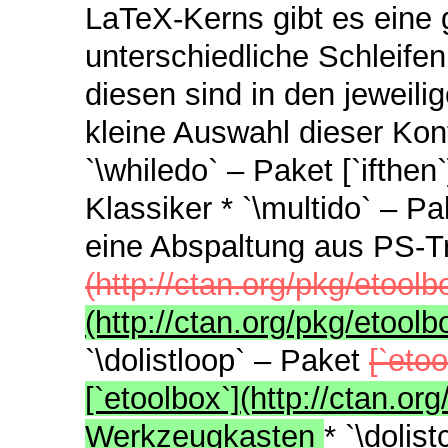
LaTeX-Kerns gibt es eine
unterschiedliche Schleifen
diesen sind in den jeweili
kleine Auswahl dieser Kon
`\whiledo` – Paket [`ifthen`
Klassiker * `\multido` – Pa
eine Abspaltung aus PS-Tr
(http://ctan.org/pkg/etool
(http://ctan.org/pkg/etoo
`\dolistloop` – Paket
[`etoo
[`etoolbox`](http://ctan.or
Werkzeugkasten
* `\dolis