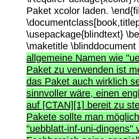
Paket xcolor laden. \end{f
\documentclass[book,titl
\usepackage{blindtext} \beg
\maketitle \blinddocumen
allgemeine Namen wie "ueb
Paket zu verwenden ist me
das Paket auch wirklich s
sinnvoller wäre, einen e
auf [CTAN][1] bereit zu st
Pakete sollte man möglich
"uebblatt-inf-uni-dingens