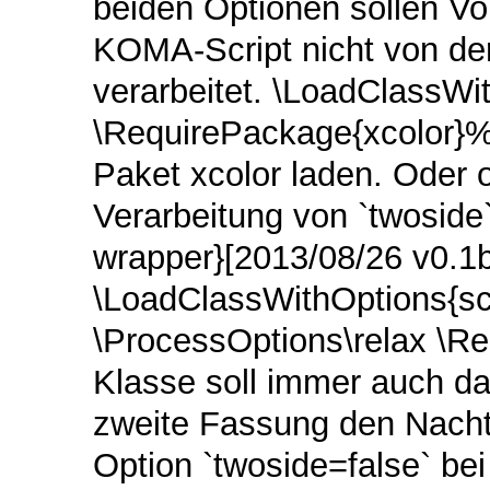
beiden Optionen sollen Vo
KOMA-Script nicht von de
verarbeitet. \LoadClassWi
\RequirePackage{xcolor}%
Paket xcolor laden. Oder 
Verarbeitung von `twoside`
wrapper}[2013/08/26 v0.1
\LoadClassWithOptions{sc
\ProcessOptions\relax \R
Klasse soll immer auch das
zweite Fassung den Nachte
Option `twoside=false` bei