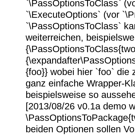
`\PassOptionsToClass` (vo
`\ExecuteOptions` (vor `\
`\PassOptionsToClass` ka
weiterreichen, beispielswe
{\PassOptionsToClass{twos
{\expandafter\PassOption
{foo}} wobei hier `foo` di
ganz einfache Wrapper-Klas
beispielsweise so aussehe
[2013/08/26 v0.1a demo w
\PassOptionsToPackage{t
beiden Optionen sollen Vo