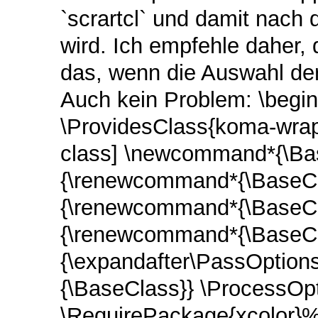
`scrartcl` und damit nach
wird. Ich empfehle daher,
das, wenn die Auswahl der
Auch kein Problem: \begin
\ProvidesClass{koma-wrap
class] \newcommand*{\Bas
{\renewcommand*{\BaseCla
{\renewcommand*{\BaseClas
{\renewcommand*{\BaseCla
{\expandafter\PassOption
{\BaseClass}} \ProcessOp
\RequirePackage{xcolor}%