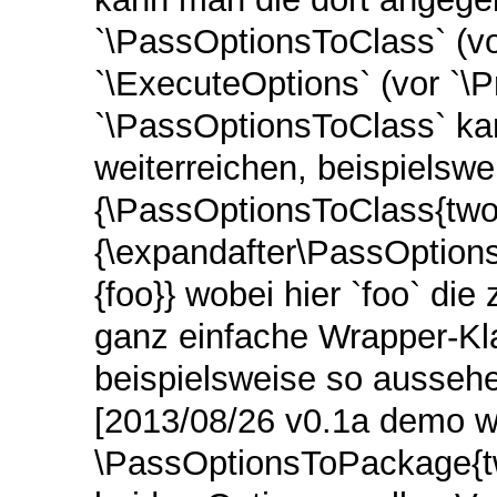
`\PassOptionsToClass` (vo
`\ExecuteOptions` (vor `\
`\PassOptionsToClass` ka
weiterreichen, beispielswe
{\PassOptionsToClass{twos
{\expandafter\PassOption
{foo}} wobei hier `foo` di
ganz einfache Wrapper-Klas
beispielsweise so aussehe
[2013/08/26 v0.1a demo w
\PassOptionsToPackage{t