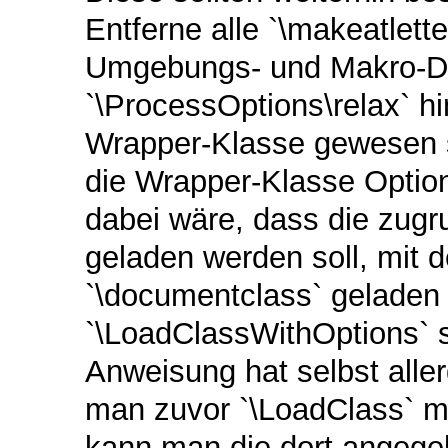
Entferne alle `\makeatlett
Umgebungs- und Makro-Def
`\ProcessOptions\relax` hi
Wrapper-Klasse gewesen 
die Wrapper-Klasse Optione
dabei wäre, dass die zugr
geladen werden soll, mit 
`\documentclass` geladen
`\LoadClassWithOptions` s
Anweisung hat selbst alle
man zuvor `\LoadClass` m
kann man die dort angege