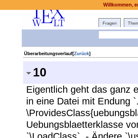
Willkommen, er
Fragen
The
Überarbeitungsverlauf[
Zurück
]
10
Eigentlich geht das ganz 
in eine Datei mit Endung `.
\ProvidesClass{uebungsbla
Uebungsblaetterklasse vo
`\LoadClass`. - Ändere `\