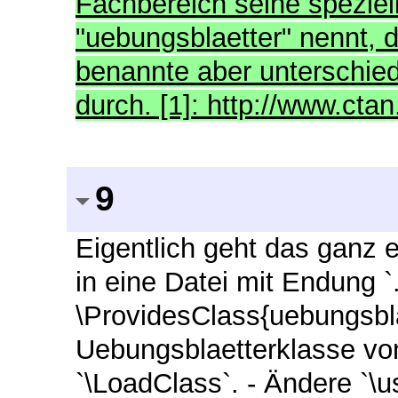
Fachbereich seine speziel
"uebungsblaetter" nennt, d
benannte aber unterschied
durch. [1]: http://www.ctan
9
Eigentlich geht das ganz 
in eine Datei mit Endung `.
\ProvidesClass{uebungsbla
Uebungsblaetterklasse vo
`\LoadClass`. - Ändere `\