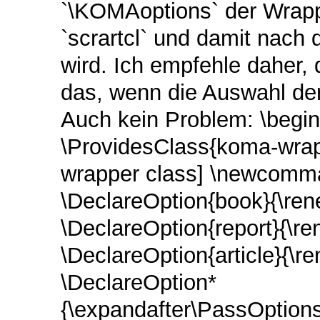
`\KOMAoptions` der Wrap
`scrartcl` und damit nach
wird. Ich empfehle daher,
das, wenn die Auswahl der
Auch kein Problem: \begin
\ProvidesClass{koma-wra
wrapper class] \newcomma
\DeclareOption{book}{\re
\DeclareOption{report}{\r
\DeclareOption{article}{\
\DeclareOption*
{\expandafter\PassOption