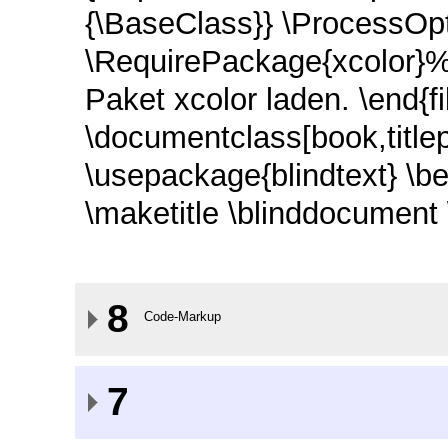
{\BaseClass}} \ProcessOp
\RequirePackage{xcolor}%
Paket xcolor laden. \end{f
\documentclass[book,titl
\usepackage{blindtext} \beg
\maketitle \blinddocument
8
Code-Markup
7