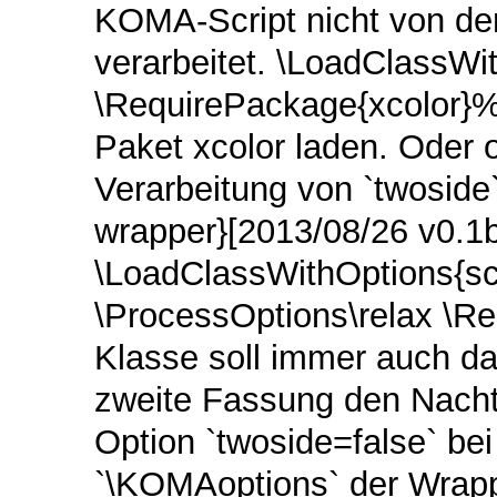
KOMA-Script nicht von de
verarbeitet. \LoadClassWi
\RequirePackage{xcolor}%
Paket xcolor laden. Oder 
Verarbeitung von `twoside`
wrapper}[2013/08/26 v0.1
\LoadClassWithOptions{sc
\ProcessOptions\relax \R
Klasse soll immer auch das
zweite Fassung den Nachte
Option `twoside=false` bei
`\KOMAoptions` der Wrap