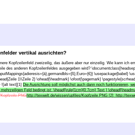
nfelder vertikal ausrichten?
re Kopfzeilenfeld zweizeilig, das äußere aber nur einzeilig. Wie kann ich err
Zeile des anderen Kopfzeilenfeldes ausgegeben wird? \documentclass[headsepl
InputMappings{adieresis={ä},germandbls={ß},Euro={€}} \usepackage{babel} \u
ihead{Zeile 1\\Zeile 2} \ohead{\headmark} \ofoot{\pagemark} \pagestyle{scrhea
![alt text][1]
Die Ausrichtung soll möglichst auch dann noch funktionieren, we
 mehrzeiligen Feld bedingt ist: \ihead{\rule{1cm}{0.7cm} Text } \ohead{\headmar
es/Kopfzeile.PNG
http://texwelt.de/wissen/upfiles/Kopfzeile.PNG [2]: http://te