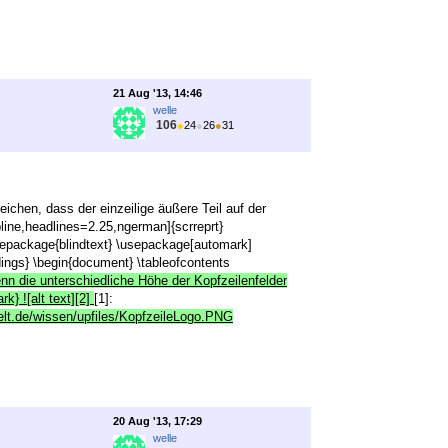
21 Aug '13, 14:46
welle
106
●
24
●
26
●
31
eichen, dass der einzeilige äußere Teil auf der
ine,headlines=2.25,ngerman]{scrreprt}
sepackage{blindtext} \usepackage[automark]
dings} \begin{document} \tableofcontents
nn die unterschiedliche Höhe der Kopfzeilenfelder
k} ![alt text][2]
[1]:
xwelt.de/wissen/upfiles/KopfzeileLogo.PNG
20 Aug '13, 17:29
welle