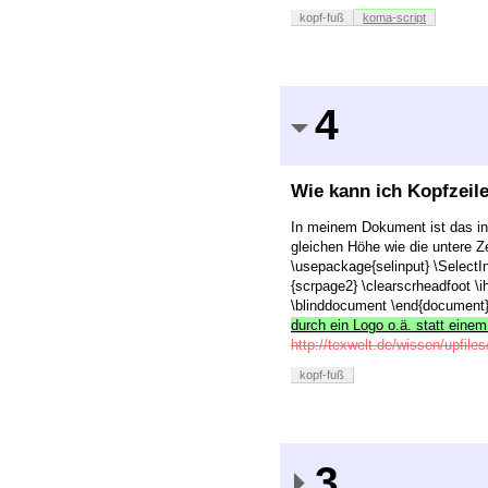
kopf-fuß
koma-script
4
Wie kann ich Kopfzeile
In meinem Dokument ist das inne
gleichen Höhe wie die untere 
\usepackage{selinput} \Select
{scrpage2} \clearscrheadfoot \
\blinddocument \end{document} 
durch ein Logo o.ä. statt einem
http://texwelt.de/wissen/upfil
kopf-fuß
3