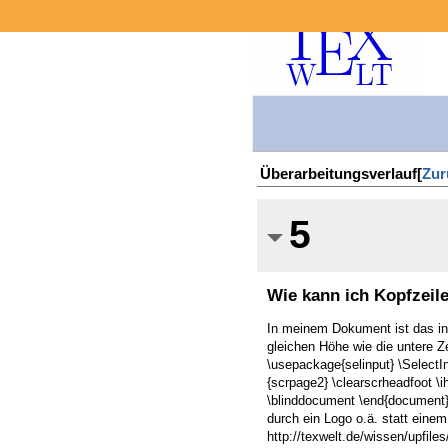
Überarbeitungsverlauf[
Zur
5
Wie kann ich Kopfzeile
In meinem Dokument ist das inne
gleichen Höhe wie die untere 
\usepackage{selinput} \Select
{scrpage2} \clearscrheadfoot \
\blinddocument \end{document} !
durch ein Logo o.ä. statt einem 
http://texwelt.de/wissen/upfile