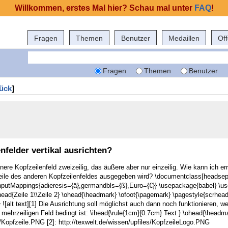
Willkommen, erstes Mal hier? Schau mal unter
FAQ
!
Fragen
Themen
Benutzer
Medaillen
Of
Fragen
Themen
Benutzer
ück
]
nfelder vertikal ausrichten?
re Kopfzeilenfeld zweizeilig, das äußere aber nur einzeilig. Wie kann ich err
Zeile des anderen Kopfzeilenfeldes ausgegeben wird? \documentclass[headsepl
InputMappings{adieresis={ä},germandbls={ß},Euro={€}} \usepackage{babel} \u
ihead{Zeile 1\\Zeile 2} \ohead{\headmark} \ofoot{\pagemark} \pagestyle{scrhea
[alt text][1] Die Ausrichtung soll möglichst auch dann noch funktionieren, w
mehrzeiligen Feld bedingt ist: \ihead{\rule{1cm}{0.7cm} Text } \ohead{\headmark
s/Kopfzeile.PNG [2]: http://texwelt.de/wissen/upfiles/KopfzeileLogo.PNG