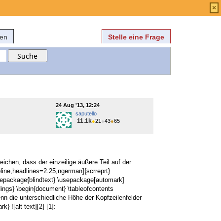
Anmelden
über
FAQ
×
fen
Stelle eine Frage
24 Aug '13, 12:24
saputello
11.1k
●
21
●
43
●
65
eichen, dass der einzeilige äußere Teil auf der
ine,headlines=2.25,ngerman]{scrreprt}
sepackage{blindtext} \usepackage[automark]
dings} \begin{document} \tableofcontents
enn die unterschiedliche Höhe der Kopfzeilenfelder
} ![alt text][2] [1]: