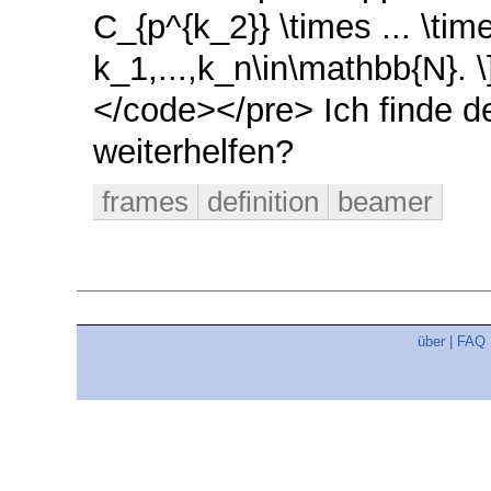
C_{p^{k_2}} \times ... \time
k_1,...,k_n\in\mathbb{N}. 
</code></pre> Ich finde de
weiterhelfen?
frames
definition
beamer
über
|
FAQ