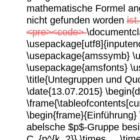
mathematische Formel ang
nicht gefunden worden
ist
<pre><code>
\documentcl
\usepackage[utf8]{inputen
\usepackage{amssymb}
\
\usepackage{amsfonts}
\
\title{Untegruppen und Qu
\date{13.07.2015}
\begin{
\frame{\tableofcontents[cu
\begin{frame}{Einführung}
abelsche $p$-Gruppe besit
C_{p^{k_2}} \times ... \time