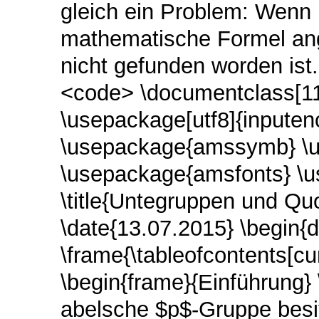
gleich ein Problem: Wenn i
mathematische Formel ang
nicht gefunden worden ist
<code> \documentclass[1
\usepackage[utf8]{inpute
\usepackage{amssymb} \
\usepackage{amsfonts} \
\title{Untegruppen und Qu
\date{13.07.2015} \begin{
\frame{\tableofcontents[cu
\begin{frame}{Einführung} 
abelsche $p$-Gruppe besit