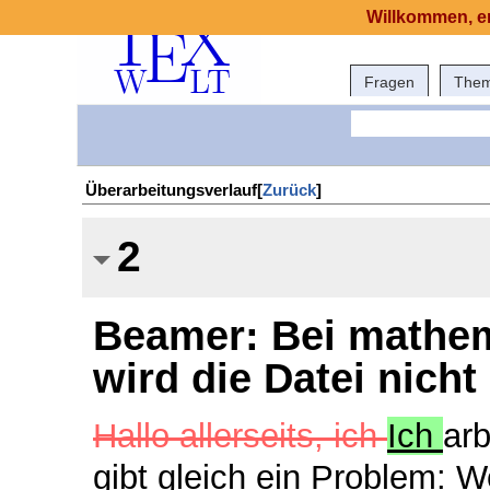
Willkommen, er
Fragen
The
Überarbeitungsverlauf[
Zurück
]
2
Beamer: Bei mathem
wird die Datei nich
Hallo allerseits, ich
Ich
arb
gibt gleich ein Problem: 