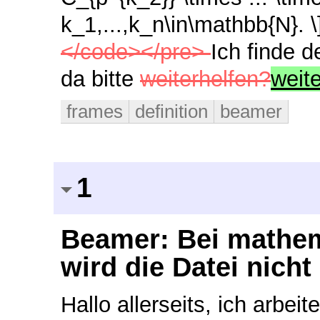
k_1,...,k_n\in\mathbb{N}. 
</code></pre>
Ich finde 
da bitte
weiterhelfen?
weit
frames
definition
beamer
1
Beamer: Bei mathem
wird die Datei nich
Hallo allerseits, ich arbei