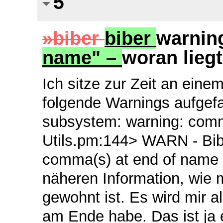
5
»biber
biber
warnin
name" –
woran liegt
Ich sitze zur Zeit an ein
folgende Warnings aufgef
subsystem: warning: comm
Utils.pm:144> WARN - Bib
comma(s) at end of name (
näheren Information, wie m
gewohnt ist. Es wird mir 
am Ende habe. Das ist ja 