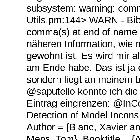
subsystem: warning: comm
Utils.pm:144> WARN - Bib
comma(s) at end of name (
näheren Information, wie m
gewohnt ist. Es wird mir 
am Ende habe. Das ist ja 
sondern liegt an meinem b
@saputello konnte ich die
Eintrag eingrenzen: @InCo
Detection of Model Incons
Author = {Blanc, Xavier a
Mens, Tom}, Booktitle = 