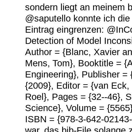
sondern liegt an meinem b
@saputello konnte ich die
Eintrag eingrenzen: @InCo
Detection of Model Incons
Author = {Blanc, Xavier a
Mens, Tom}, Booktitle = 
Engineering}, Publisher = 
{2009}, Editor = {van Eck
Roel}, Pages = {32--46}, 
Science}, Volume = {5565}
ISBN = {978-3-642-02143-5
war, das bib-File solange 