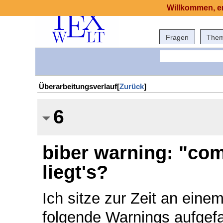
Willkommen, er
Fragen
The
Überarbeitungsverlauf[
Zurück
]
6
biber warning: "co
liegt's?
Ich sitze zur Zeit an ein
folgende Warnings aufgef