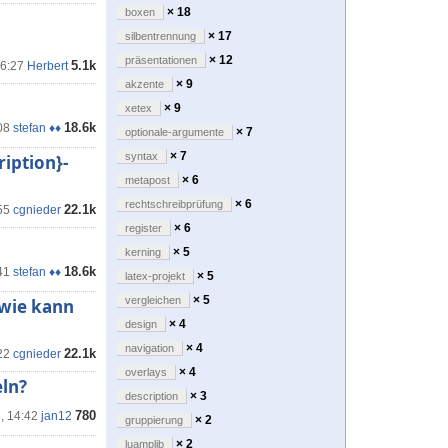
× 18
boxen
× 17
silbentrennung
× 12
präsentationen
5.1k
16:27
Herbert
× 9
akzente
× 9
xetex
18.6k
08
stefan ♦♦
× 7
optionale-argumente
× 7
syntax
ription}-
× 6
metapost
× 6
rechtschreibprüfung
22.1k
55
cgnieder
× 6
register
× 5
kerning
18.6k
41
stefan ♦♦
× 5
latex-projekt
× 5
vergleichen
 wie kann
× 4
design
× 4
navigation
22.1k
22
cgnieder
× 4
overlays
eln?
× 3
description
780
, 14:42
jan12
× 2
gruppierung
× 2
luamplib