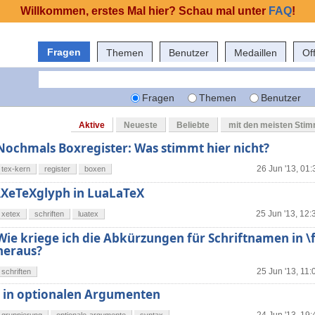
Willkommen, erstes Mal hier? Schau mal unter
FAQ
!
Fragen
Themen
Benutzer
Medaillen
Of
Fragen
Themen
Benutzer
Aktive
Neueste
Beliebte
mit den meisten Sti
Nochmals Boxregister: Was stimmt hier nicht?
26 Jun '13, 01:
tex-kern
register
boxen
\XeTeXglyph in LuaLaTeX
25 Jun '13, 12:
xetex
schriften
luatex
Wie kriege ich die Abkürzungen für Schriftnamen in \
heraus?
25 Jun '13, 11:
schriften
] in optionalen Argumenten