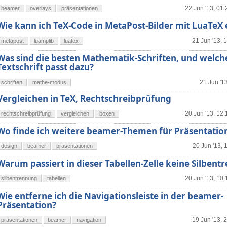
22 Jun '13, 01:
beamer
overlays
präsentationen
Wie kann ich TeX-Code in MetaPost-Bilder mit LuaTeX 
21 Jun '13, 
metapost
luamplib
luatex
Was sind die besten Mathematik-Schriften, und welch
Textschrift passt dazu?
21 Jun '1
schriften
mathe-modus
Vergleichen in TeX, Rechtschreibprüfung
20 Jun '13, 12:
rechtschreibprüfung
vergleichen
boxen
Wo finde ich weitere beamer-Themen für Präsentatio
20 Jun '13, 
design
beamer
präsentationen
Warum passiert in dieser Tabellen-Zelle keine Silben
20 Jun '13, 10:
silbentrennung
tabellen
Wie entferne ich die Navigationsleiste in der beamer-
Präsentation?
19 Jun '13, 
präsentationen
beamer
navigation