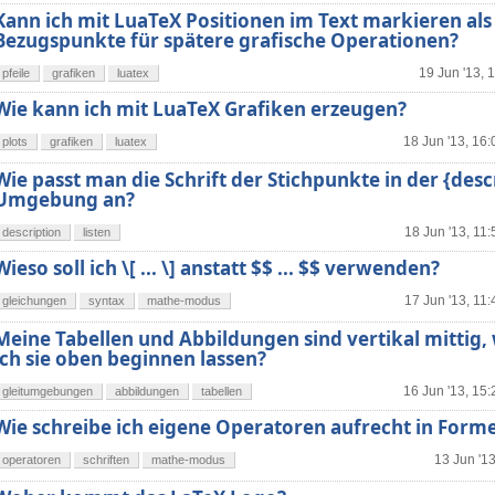
Kann ich mit LuaTeX Positionen im Text markieren als
Bezugspunkte für spätere grafische Operationen?
19 Jun '13, 
pfeile
grafiken
luatex
Wie kann ich mit LuaTeX Grafiken erzeugen?
18 Jun '13, 16:
plots
grafiken
luatex
Wie passt man die Schrift der Stichpunkte in der {desc
Umgebung an?
18 Jun '13, 11:
description
listen
Wieso soll ich \[ ... \] anstatt $$ ... $$ verwenden?
17 Jun '13, 11:
gleichungen
syntax
mathe-modus
Meine Tabellen und Abbildungen sind vertikal mittig,
ich sie oben beginnen lassen?
16 Jun '13, 15:
gleitumgebungen
abbildungen
tabellen
Wie schreibe ich eigene Operatoren aufrecht in Form
13 Jun '13
operatoren
schriften
mathe-modus