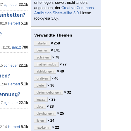
unterliegen, soweit nicht anders
22.1k
27
cgnieder
angegeben, der
Creative Commons
Attribution Share-Alike 3.0
Lizenz
einbetten?
(cc-by-sa 3.0).
5.1k
18:10
Herbert
e
Verwandte Themen
× 258
tabellen
780
3, 11:31
jan12
× 141
beamer
× 78
schriften
× 77
mathe-modus
22.1k
15
cgnieder
× 49
abbildungen
nen?
× 40
grafiken
5.1k
11:34
Herbert
× 36
pfeile
× 32
gleitumgebungen
trennung?
× 29
luatex
22.1k
17
cgnieder
× 28
plots
× 25
gleichungen
× 24
listen
5.1k
22:14
Herbert
× 22
tex-kern