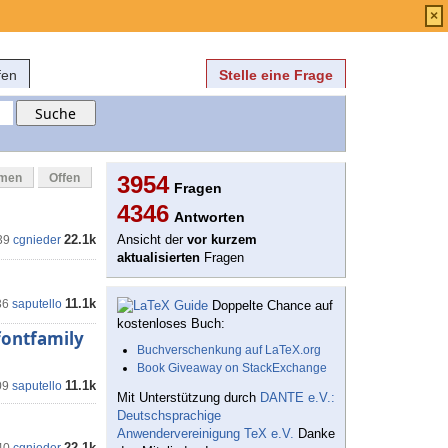
Anmelden
über
FAQ
×
fen
Stelle eine Frage
mmen
Offen
3954
Fragen
4346
Antworten
22.1k
Ansicht der
vor kurzem
39
cgnieder
aktualisierten
Fragen
11.1k
36
saputello
Doppelte Chance auf
kostenloses Buch:
fontfamily
Buchverschenkung auf LaTeX.org
Book Giveaway on StackExchange
11.1k
09
saputello
Mit Unterstützung durch
DANTE e.V.:
Deutschsprachige
Anwendervereinigung TeX e.V.
Danke
22.1k