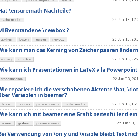
24 Jun '13, 19:
gruppierung
optionale-argumente
syntax
Hat \ensuremath Nachteile?
24 Jun '13, 12:
mathe-modus
Mißverstandene \newbox ?
23 Jun '13, 20:
tex-kern
boxen
register
newbox
Wie kann man das Kerning von Zeichenpaaren ändern
22 Jun '13, 22:
kerning
schriften
Wie kann ich Präsentationen in LaTeX a la Powerpoint 
22 Jun '13, 20
präsentationen
Wie repariere ich die verschobenen Akzente \hat, \dot
über Variablen in beamer?
22 Jun '13, 16:
akzente
beamer
präsentationen
mathe-modus
Wie kann ich mit beamer eine Grafik seitenfüllend ei
22 Jun '13, 
beamer
grafiken
präsentationen
Bei Verwendung von \only und \visible bleibt Text nich