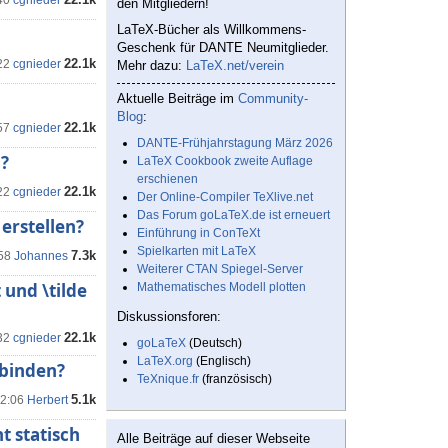
40
cgnieder
den Mitgliedern!
LaTeX-Bücher als Willkommens-
Geschenk für DANTE Neumitglieder.
22.1k
22
cgnieder
Mehr dazu:
LaTeX.net/verein
Aktuelle Beiträge im
Community-
Blog
:
22.1k
57
cgnieder
DANTE-Frühjahrstagung März 2026
?
LaTeX Cookbook zweite Auflage
erschienen
22.1k
22
cgnieder
Der Online-Compiler TeXlive.net
Das Forum goLaTeX.de ist erneuert
erstellen?
Einführung in ConTeXt
Spielkarten mit LaTeX
7.3k
:58
Johannes
Weiterer CTAN Spiegel-Server
 und \tilde
Mathematisches Modell plotten
Diskussionsforen:
22.1k
32
cgnieder
goLaTeX
(Deutsch)
LaTeX.org
(Englisch)
nbinden?
TeXnique.fr
(französisch)
5.1k
12:06
Herbert
t statisch
Alle Beiträge auf dieser Webseite