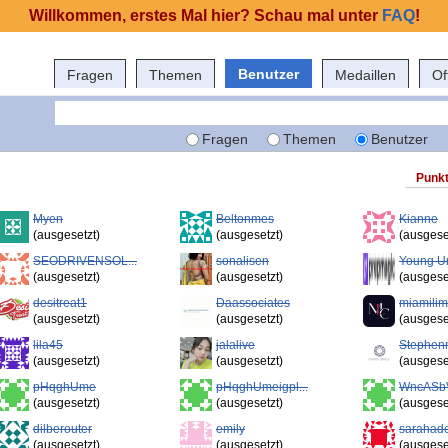
Willkommen, erstes Mal hier? Schau mal unter
FAQ
!
Benutzer
Fragen
Themen
Medaillen
Of
Fragen
Themen
Benutzer
Punk
Myen
Beltonmes
Kianne
(ausgesetzt)
(ausgesetzt)
(ausgese
SEODRIVENSOL...
sonalisen
Young Ur
(ausgesetzt)
(ausgesetzt)
(ausgese
desitreat1
Daassociates
miamili
(ausgesetzt)
(ausgesetzt)
(ausgese
lila45
jalalive
Stephen
(ausgesetzt)
(ausgesetzt)
(ausgese
pHqghUme
pHqghUmeigpl...
WncASb
(ausgesetzt)
(ausgesetzt)
(ausgese
dilberouter
emily
sarahad
(ausgesetzt)
(ausgesetzt)
(ausgese