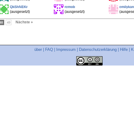
QkShNEKr
remob
emilyka
(ausgesetzt)
(ausgesetzt)
(ausgese
Nächste »
48
49
über
|
FAQ
|
Impressum
|
Datenschutzerklärung
|
Hilfe
|
K