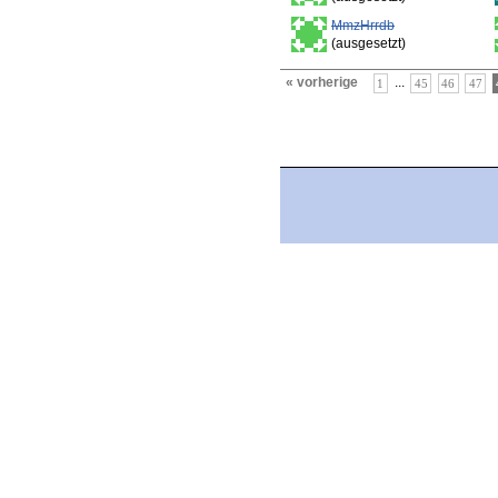
MmzHrrdb
(ausgesetzt)
« vorherige
...
1
45
46
47