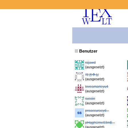
Benutzer
rajawd
(ausgesetzt)
채권추심
(ausgesetzt)
loveamarieyu4
(ausgesetzt)
sussie
(ausgesetzt)
proaccuracyd...
(ausgesetzt)
pHqghUme03mE...
(ausgesetzt)