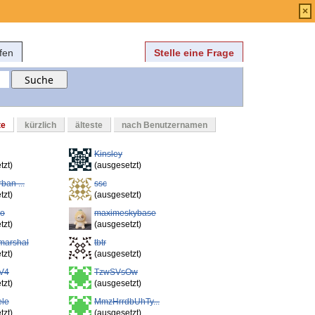
Anmelden
über
FAQ
×
fen
Stelle eine Frage
te
kürzlich
älteste
nach Benutzernamen
Kinsley
tzt)
(ausgesetzt)
ban ...
ssc
tzt)
(ausgesetzt)
mo
maximeskybase
tzt)
(ausgesetzt)
marshal
tbtr
tzt)
(ausgesetzt)
V4
TzwSVsOw
tzt)
(ausgesetzt)
ele
MmzHrrdbUhTy...
tzt)
(ausgesetzt)