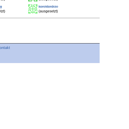
ng
korektordrze
tzt)
(ausgesetzt)
ontakt