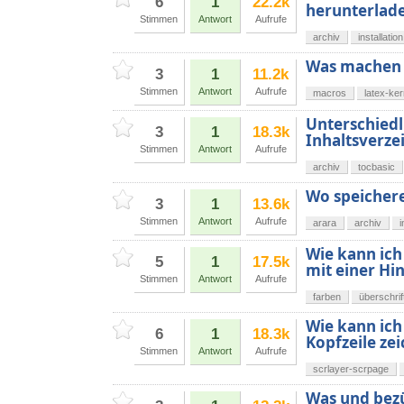
6
1
22.2k
herunterlad
Stimmen
Antwort
Aufrufe
archiv
installation
Was machen
3
1
11.2k
Stimmen
Antwort
Aufrufe
macros
latex-ke
Unterschiedl
3
1
18.3k
Inhaltsverze
Stimmen
Antwort
Aufrufe
archiv
tocbasic
Wo speichere
3
1
13.6k
Stimmen
Antwort
Aufrufe
arara
archiv
i
Wie kann ich
5
1
17.5k
mit einer Hi
Stimmen
Antwort
Aufrufe
farben
überschrif
Wie kann ich
6
1
18.3k
Kopfzeile ze
Stimmen
Antwort
Aufrufe
scrlayer-scrpage
Was und bezü