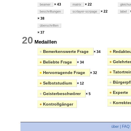
× 43
× 22
beamer
matrix
gleichu
× 22
beschriftungen
scrlayer-scrpage
label
× 38
überschriften
× 37
20
Medaillen
●
Bemerkenswerte Frage
●
Redakteu
× 34
●
Gelehrte
●
Beliebte Frage
× 34
●
Tatortrei
●
Hervorragende Frage
× 32
●
Bürgerpfl
●
Selbststudium
× 12
●
Experte
●
Geisterbeschwörer
× 5
●
Korrekte
●
Kontrollgänger
über
|
FAQ