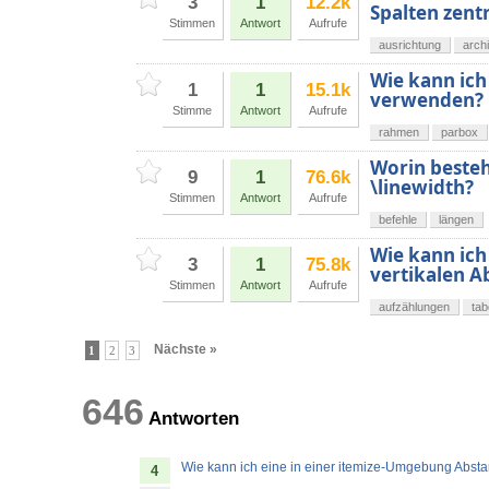
3
1
12.2k
Spalten zentr
Stimmen
Antwort
Aufrufe
ausrichtung
arch
Wie kann ich
1
1
15.1k
verwenden?
Stimme
Antwort
Aufrufe
rahmen
parbox
Worin besteh
9
1
76.6k
\linewidth?
Stimmen
Antwort
Aufrufe
befehle
längen
Wie kann ich
3
1
75.8k
vertikalen 
Stimmen
Antwort
Aufrufe
aufzählungen
tab
Nächste »
1
2
3
646
Antworten
Wie kann ich eine in einer itemize-Umgebung Abst
4