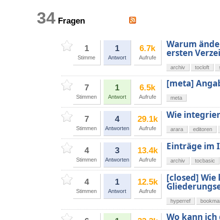
34
Fragen
Warum ändert
1
1
6.7k
ersten Verze
Stimme
Antwort
Aufrufe
archiv
tocloft
[meta] Angab
7
1
6.5k
Stimmen
Antwort
Aufrufe
meta
Wie integrier
7
4
29.1k
Stimmen
Antworten
Aufrufe
arara
editoren
Einträge im 
4
3
13.4k
Stimmen
Antworten
Aufrufe
archiv
tocbasic
[closed] Wie
4
1
12.5k
Gliederungse
Stimmen
Antwort
Aufrufe
hyperref
bookma
Wo kann ich 