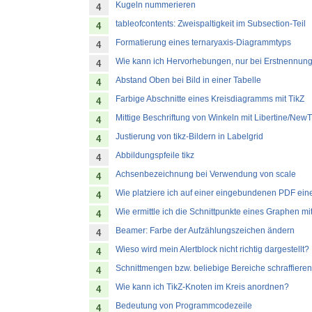
Kugeln nummerieren
4
tableofcontents: Zweispaltigkeit im Subsection-Teil
4
Formatierung eines ternaryaxis-Diagrammtyps
4
Wie kann ich Hervorhebungen, nur bei Erstnennung,
4
Abstand Oben bei Bild in einer Tabelle
4
Farbige Abschnitte eines Kreisdiagramms mit TikZ
4
Mittige Beschriftung von Winkeln mit Libertine/New
4
Justierung von tikz-Bildern in Labelgrid
4
Abbildungspfeile tikz
4
Achsenbezeichnung bei Verwendung von scale
4
Wie platziere ich auf einer eingebundenen PDF ein
4
Wie ermittle ich die Schnittpunkte eines Graphen 
4
Beamer: Farbe der Aufzählungszeichen ändern
4
Wieso wird mein Alertblock nicht richtig dargestellt?
4
Schnittmengen bzw. beliebige Bereiche schraffieren
4
Wie kann ich TikZ-Knoten im Kreis anordnen?
4
Bedeutung von Programmcodezeile
4