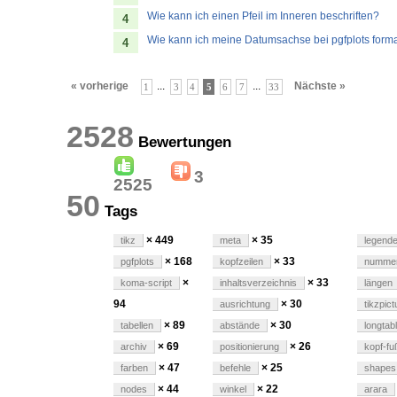
Wie kann ich einen Pfeil im Inneren beschriften?
4
Wie kann ich meine Datumsachse bei pgfplots form
4
« vorherige
...
...
Nächste »
1
3
4
5
6
7
33
2528
Bewertungen
3
2525
50
Tags
× 449
× 35
tikz
meta
legend
× 168
× 33
pgfplots
kopfzeilen
nummer
×
× 33
koma-script
inhaltsverzeichnis
längen
94
× 30
ausrichtung
tikzpict
× 89
× 30
tabellen
abstände
longtab
× 69
× 26
archiv
positionierung
kopf-fu
× 47
× 25
farben
befehle
shapes
× 44
× 22
nodes
winkel
arara